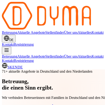
Betreuung
Aktuelle Angebote
Stellenfinder
Über uns
Aktuelles
Kontakt
DE
Kontakt
Registrierung
Betreuung
Aktuelle Angebote
Stellenfinder
Über uns
Aktuelles
Kontakt
Kontakt
Registrierung
SK
EN
DE
71+ aktuelle Angebote in Deutschland und den Niederlanden
Betreuung,
die einen
Sinn ergibt
.
Wir verbinden Betreuerinnen mit Familien in Deutschland und den Ni